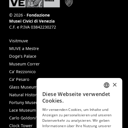
© 2026 -
Fondazione
Musei Civici di Venezia
C.F. e P.IVA 03842230272
Visitmuve
MUVE a Mestre
Doge’s Palace
Museum Correr
Ca‘ Rezzonico
Ca‘ Pesaro
×
Glass Museum
Diese Webseite verwendet
Natural History Museum
ITALIAN
Cookies.
Fortuny Museum
ENGLISH
Wir verwenden Cookies, um Inhalte und
Lace Museum
Anzeigen zu personalisieren und unseren
SPANISH
Carlo Goldoni’s House
Datenverkehr zu analysieren. Wir geben
GERMAN
Clock Tower
Informationen über Ihre Nutzung unserer