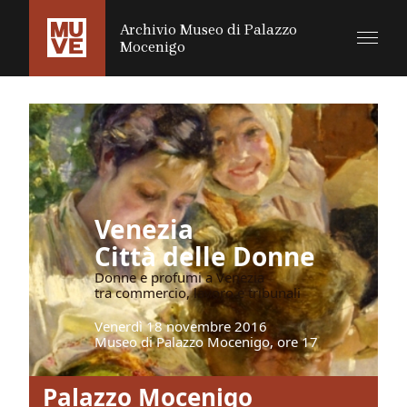
SALTA AL CONTENUTO PRINCIPALE
Archivio Museo di Palazzo
Mocenigo
Venezia
Città delle Donne
Donne e profumi a Venezia
tra commercio, lavoro e tribunali
Venerdì 18 novembre 2016
Museo di Palazzo Mocenigo, ore 17
Palazzo Mocenigo