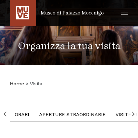
SALTA AL CONTENUTO PRINCIPALE
Museo di Palazzo Mocenigo
Organizza la tua visita
Home
>
Visita
ORARI
APERTURE STRAORDINARIE
VISITE F