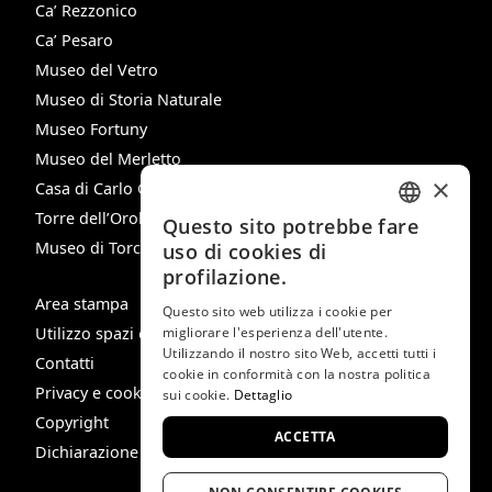
Ca’ Rezzonico
Ca’ Pesaro
Museo del Vetro
Museo di Storia Naturale
Museo Fortuny
Museo del Merletto
×
Casa di Carlo Goldoni
Torre dell’Orologio
Questo sito potrebbe fare
ITALIAN
Museo di Torcello
uso di cookies di
ENGLISH
profilazione.
Area stampa
SPANISH
Questo sito web utilizza i cookie per
Utilizzo spazi e immagini
migliorare l'esperienza dell'utente.
GERMAN
Utilizzando il nostro sito Web, accetti tutti i
Contatti
cookie in conformità con la nostra politica
FRENCH
Privacy e cookie policy
sui cookie.
Dettaglio
Copyright
ACCETTA
Dichiarazione di Accessibilità