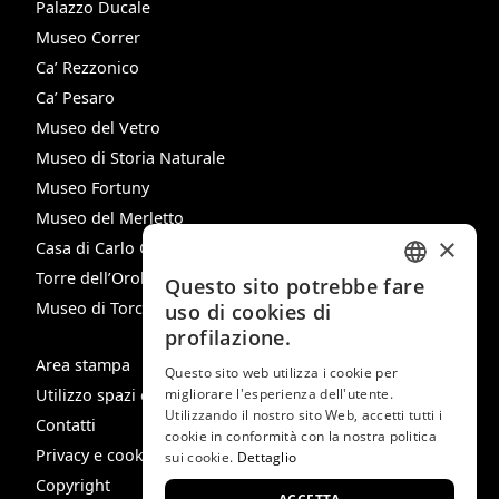
Palazzo Ducale
Museo Correr
Ca’ Rezzonico
Ca’ Pesaro
Museo del Vetro
Museo di Storia Naturale
Museo Fortuny
Museo del Merletto
×
Casa di Carlo Goldoni
Torre dell’Orologio
Questo sito potrebbe fare
ITALIAN
Museo di Torcello
uso di cookies di
ENGLISH
profilazione.
Area stampa
SPANISH
Questo sito web utilizza i cookie per
Utilizzo spazi e immagini
migliorare l'esperienza dell'utente.
GERMAN
Utilizzando il nostro sito Web, accetti tutti i
Contatti
cookie in conformità con la nostra politica
FRENCH
Privacy e cookie policy
sui cookie.
Dettaglio
Copyright