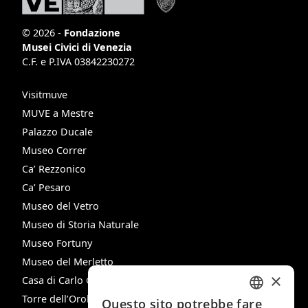
© 2026 -
Fondazione
Musei Civici di Venezia
C.F. e P.IVA 03842230272
Visitmuve
MUVE a Mestre
Palazzo Ducale
Museo Correr
Ca’ Rezzonico
Ca’ Pesaro
Museo del Vetro
Museo di Storia Naturale
Museo Fortuny
Museo del Merletto
×
Casa di Carlo Goldoni
Torre dell’Orologio
Questo sito potrebbe fare
ITALIAN