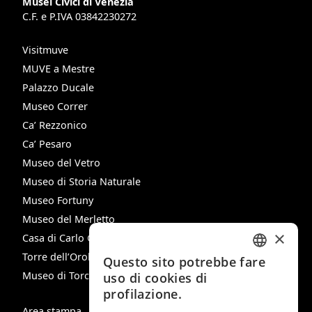
Musei Civici di Venezia
C.F. e P.IVA 03842230272
Visitmuve
MUVE a Mestre
Palazzo Ducale
Museo Correr
Ca’ Rezzonico
Ca’ Pesaro
Museo del Vetro
Museo di Storia Naturale
Museo Fortuny
Museo del Merletto
×
Casa di Carlo Goldoni
Torre dell’Orologio
Questo sito potrebbe fare
ITALIAN
Museo di Torcello
uso di cookies di
ENGLISH
profilazione.
Area stampa