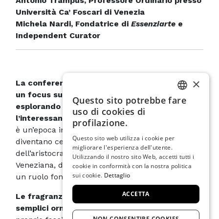
Antonio Trampus, Professore Ordinario presso
Università Ca’ Foscari di Venezia
Michela Nardi, Fondatrice di
Essenziarte
e
Independent Curator
×
La conferenza, ideata da Essenziarte, propone
un focus sulla storia del profumo a Venezia,
Questo sito potrebbe fare
ITALIAN
esplorando il mondo dei sensi attraverso
uso di cookies di
l’interessante figura di Casanova
. Il Settecento
ENGLISH
profilazione.
è un’epoca in cui il piacere e la raffinatezza
SPANISH
Questo sito web utilizza i cookie per
diventano centrali per la vita quotidiana
migliorare l'esperienza dell'utente.
dell’aristocrazia e della borghesia emergente
GERMAN
Utilizzando il nostro sito Web, accetti tutti i
Veneziana, dove il profumo, in particolare, gioca
cookie in conformità con la nostra politica
FRENCH
sui cookie.
Dettaglio
un ruolo fondamentale.
ACCETTA
Le fragranze maschili e femminili non erano
semplici ornamenti
, ma un’estensione del
NON CONSENTIRE COOKIES